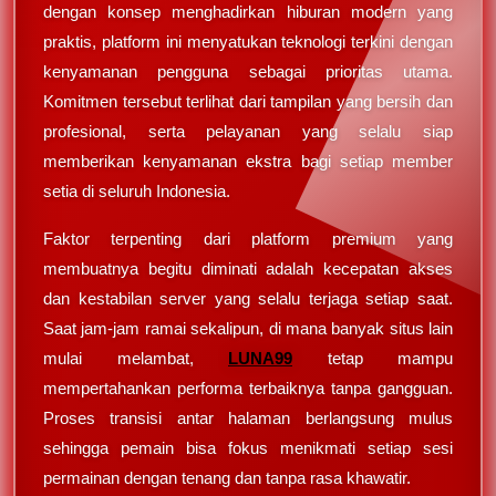
dengan konsep menghadirkan hiburan modern yang
praktis, platform ini menyatukan teknologi terkini dengan
kenyamanan pengguna sebagai prioritas utama.
Komitmen tersebut terlihat dari tampilan yang bersih dan
profesional, serta pelayanan yang selalu siap
memberikan kenyamanan ekstra bagi setiap member
setia di seluruh Indonesia.
Faktor terpenting dari platform premium yang
membuatnya begitu diminati adalah kecepatan akses
dan kestabilan server yang selalu terjaga setiap saat.
Saat jam-jam ramai sekalipun, di mana banyak situs lain
mulai melambat,
LUNA99
tetap mampu
mempertahankan performa terbaiknya tanpa gangguan.
Proses transisi antar halaman berlangsung mulus
sehingga pemain bisa fokus menikmati setiap sesi
permainan dengan tenang dan tanpa rasa khawatir.