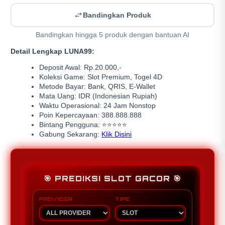
Bandingkan Produk
Bandingkan hingga 5 produk dengan bantuan AI
Detail Lengkap LUNA99:
Deposit Awal: Rp.20.000,-
Koleksi Game: Slot Premium, Togel 4D
Metode Bayar: Bank, QRIS, E-Wallet
Mata Uang: IDR (Indonesian Rupiah)
Waktu Operasional: 24 Jam Nonstop
Poin Kepercayaan: 388.888.888
Bintang Pengguna: ⭐⭐⭐⭐⭐
Gabung Sekarang:
Klik Disini
🎯 PREDIKSI SLOT GACOR 🎯
PROVIDER
TIPE