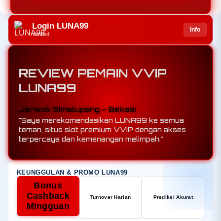
Login LUNA99
Info
Verified
REVIEW PEMAIN VVIP
LUNA99
Petrus Markus – Jakarta
"LUNA99 adalah situs slot premium VVIP yang
paling top, akses 100% terpercaya dan bonus
melimpah setiap minggu."
KEUNGGULAN & PROMO LUNA99
Bonus
Cashback
Turnover Harian
Prediksi Akurat
Mingguan