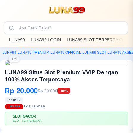
LUNA99
LUNA99 LOGIN
LUNA99 SLOT TERPERCAYA
L
LUNA99
-
LUNA99 PREMIUM
-
LUNA99 OFFICIAL
-
LUNA99 SLOT
-
LUNA99 AKSE
1/6
LUNA99 Situs Slot Premium VVIP Dengan
100% Akses Terpercaya
Rp 20.000
Rp 50.000
-90%
Terjual 2
LUNA99
SKU:
LUNA99
SLOT GACOR
💳
SLOT TERPERCAYA