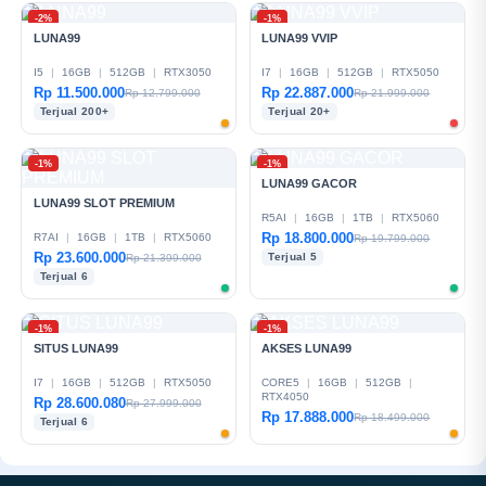
-2%
-1%
LUNA99
LUNA99 VVIP
I5
|
16GB
|
512GB
|
RTX3050
I7
|
16GB
|
512GB
|
RTX5050
Rp 11.500.000
Rp 22.887.000
Rp 12.799.000
Rp 21.999.000
Terjual 200+
Terjual 20+
-1%
-1%
LUNA99 GACOR
LUNA99 SLOT PREMIUM
R5AI
|
16GB
|
1TB
|
RTX5060
Rp 18.800.000
R7AI
|
16GB
|
1TB
|
RTX5060
Rp 19.799.000
Rp 23.600.000
Terjual 5
Rp 21.399.000
Terjual 6
-1%
-1%
SITUS LUNA99
AKSES LUNA99
I7
|
16GB
|
512GB
|
RTX5050
CORE5
|
16GB
|
512GB
|
RTX4050
Rp 28.600.080
Rp 27.999.000
Rp 17.888.000
Rp 18.499.000
Terjual 6