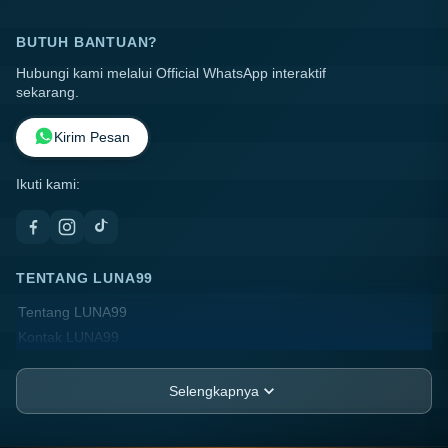
BUTUH BANTUAN?
Hubungi kami melalui Official WhatsApp interaktif
sekarang.
Kirim Pesan
Ikuti kami:
TENTANG LUNA99
Tentang LUNA99
Kontak LUNA99
Lokasi Toko
FAQ
Selengkapnya
PT.PAOY PAET