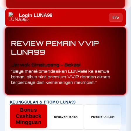
Login LUNA99
Info
Verified
REVIEW PEMAIN VVIP
LUNA99
Petrus Markus – Jakarta
"LUNA99 adalah situs slot premium VVIP yang
paling top, akses 100% terpercaya dan bonus
melimpah setiap minggu."
KEUNGGULAN & PROMO LUNA99
Bonus
Cashback
Turnover Harian
Prediksi Akurat
Mingguan