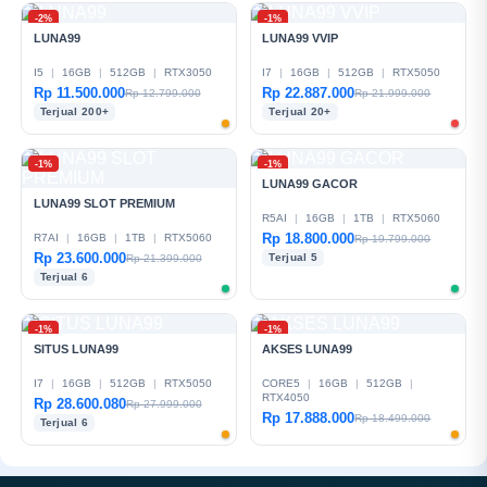
-2%
-1%
LUNA99
LUNA99 VVIP
I5
|
16GB
|
512GB
|
RTX3050
I7
|
16GB
|
512GB
|
RTX5050
Rp 11.500.000
Rp 22.887.000
Rp 12.799.000
Rp 21.999.000
Terjual 200+
Terjual 20+
-1%
-1%
LUNA99 GACOR
LUNA99 SLOT PREMIUM
R5AI
|
16GB
|
1TB
|
RTX5060
Rp 18.800.000
R7AI
|
16GB
|
1TB
|
RTX5060
Rp 19.799.000
Rp 23.600.000
Terjual 5
Rp 21.399.000
Terjual 6
-1%
-1%
SITUS LUNA99
AKSES LUNA99
I7
|
16GB
|
512GB
|
RTX5050
CORE5
|
16GB
|
512GB
|
RTX4050
Rp 28.600.080
Rp 27.999.000
Rp 17.888.000
Rp 18.499.000
Terjual 6