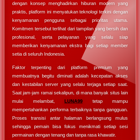
dengan konsep menghadirkan hiburan modern yang
praktis, platform ini menyatukan teknologi terkini dengan
kenyamanan pengguna sebagai prioritas utama.
Komitmen tersebut terlihat dari tampilan yang bersih dan
profesional, serta pelayanan yang selalu siap
memberikan kenyamanan ekstra bagi setiap member
setia di seluruh Indonesia.
Faktor terpenting dari platform premium yang
membuatnya begitu diminati adalah kecepatan akses
dan kestabilan server yang selalu terjaga setiap saat.
Saat jam-jam ramai sekalipun, di mana banyak situs lain
mulai melambat,
LUNA99
tetap mampu
mempertahankan performa terbaiknya tanpa gangguan.
Proses transisi antar halaman berlangsung mulus
sehingga pemain bisa fokus menikmati setiap sesi
permainan dengan tenang dan tanpa rasa khawatir.