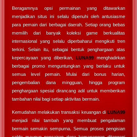
Beragamnya opsi permainan yang ditawarkan
menjadikan situs ini selalu dipenuhi oleh antusiasme
para pemain dari berbagai daerah. Setiap orang bebas
memilih dari banyak koleksi game berkualitas
internasional yang selalu diperbaharui mengikuti tren
terkini. Selain itu, sebagai bentuk penghargaan atas
kepercayaan yang diberikan,
LUNA99
menghadirkan
berbagai promo menguntungkan yang berlaku untuk
semua level pemain. Mulai dari bonus harian,
pengembalian dana mingguan, hingga program
penghargaan spesial dirancang adil untuk memberikan
tambahan nilai bagi setiap aktivitas bermain.
Kemudahan melakukan transaksi keuangan di
LUNA99
menjadi nilai tambah yang membuat pengalaman
bermain semakin sempurna. Semua proses pengisian
saldo maupun pencairan dana kemenangan ditangani