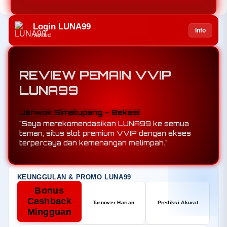
Login LUNA99
Info
Verified
REVIEW PEMAIN VVIP
LUNA99
Petrus Markus – Jakarta
"LUNA99 adalah situs slot premium VVIP yang
paling top, akses 100% terpercaya dan bonus
melimpah setiap minggu."
KEUNGGULAN & PROMO LUNA99
Bonus
Cashback
Turnover Harian
Prediksi Akurat
Mingguan