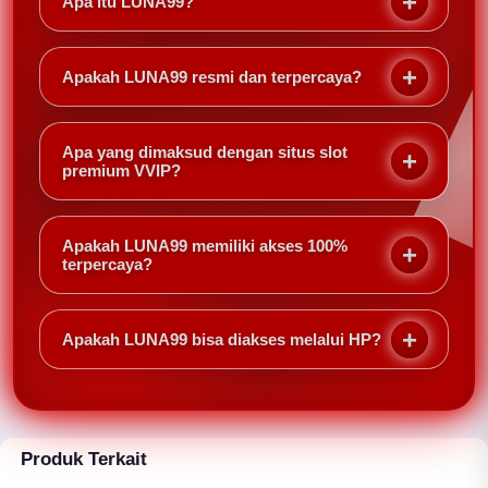
Apa itu LUNA99?
LUNA99 adalah situs slot premium VVIP dengan
100% akses terpercaya yang menyediakan berbagai
Apakah LUNA99 resmi dan terpercaya?
permainan berkualitas tinggi.
Ya, LUNA99 merupakan situs slot premium yang
telah terpercaya oleh ribuan pemain dengan akses
Apa yang dimaksud dengan situs slot
100% terjamin.
premium VVIP?
Situs slot premium VVIP adalah platform eksklusif
yang memberikan layanan terbaik, akses prioritas,
Apakah LUNA99 memiliki akses 100%
dan keuntungan maksimal bagi member.
terpercaya?
Ya, LUNA99 menjamin 100% akses terpercaya
dengan server stabil dan sistem keamanan canggih.
Apakah LUNA99 bisa diakses melalui HP?
Tentu, LUNA99 dirancang responsif sehingga dapat
diakses melalui smartphone, tablet, atau komputer
dengan nyaman.
Produk Terkait