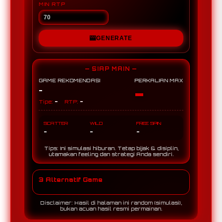
MIN RTP
🎰
GENERATE
— SIAP MAIN —
GAME REKOMENDASI
PERKALIAN MAX
-
-
-
-
Tipe:
RTP:
SCATTER
WILD
FREE SPIN
-
-
-
Tips: Ini simulasi hiburan. Tetap bijak & disiplin,
utamakan feeling dan strategi Anda sendiri.
3 Alternatif Game
Disclaimer: Hasil di halaman ini random (simulasi),
bukan acuan hasil resmi permainan.