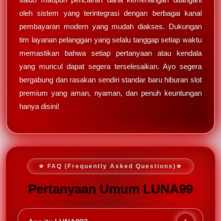
oleh sistem yang terintegrasi dengan berbagai kanal
pembayaran modern yang mudah diakses. Dukungan
tim layanan pelanggan yang selalu tanggap setiap waktu
memastikan bahwa setiap pertanyaan atau kendala
yang muncul dapat segera terselesaikan. Ayo segera
bergabung dan rasakan sendiri standar baru hiburan slot
premium yang aman, nyaman, dan penuh keuntungan
hanya disini!
★ FAQ (Frequently Asked Questions)★
Pertanyaan Umum LUNA99