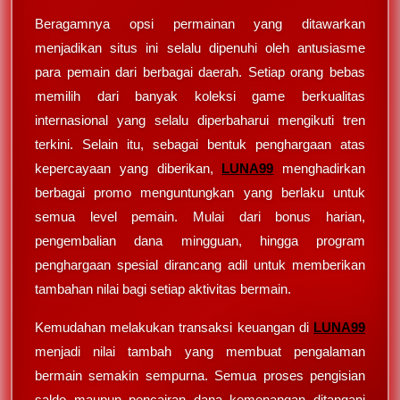
Beragamnya opsi permainan yang ditawarkan
menjadikan situs ini selalu dipenuhi oleh antusiasme
para pemain dari berbagai daerah. Setiap orang bebas
memilih dari banyak koleksi game berkualitas
internasional yang selalu diperbaharui mengikuti tren
terkini. Selain itu, sebagai bentuk penghargaan atas
kepercayaan yang diberikan,
LUNA99
menghadirkan
berbagai promo menguntungkan yang berlaku untuk
semua level pemain. Mulai dari bonus harian,
pengembalian dana mingguan, hingga program
penghargaan spesial dirancang adil untuk memberikan
tambahan nilai bagi setiap aktivitas bermain.
Kemudahan melakukan transaksi keuangan di
LUNA99
menjadi nilai tambah yang membuat pengalaman
bermain semakin sempurna. Semua proses pengisian
saldo maupun pencairan dana kemenangan ditangani