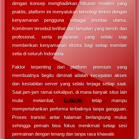
dengan konsep menghadirkan hiburan modern yang
praktis, platform ini menyatukan teknologi terkini dengan
kenyamanan pengguna sebagai prioritas utama.
Komitmen tersebut terlihat dari tampilan yang bersih dan
profesional, serta pelayanan yang selalu siap
memberikan kenyamanan ekstra bagi setiap member
setia di seluruh Indonesia.
Faktor terpenting dari platform premium yang
membuatnya begitu diminati adalah kecepatan akses
dan kestabilan server yang selalu terjaga setiap saat.
Saat jam-jam ramai sekalipun, di mana banyak situs lain
mulai melambat,
LUNA99
tetap mampu
mempertahankan performa terbaiknya tanpa gangguan.
Proses transisi antar halaman berlangsung mulus
sehingga pemain bisa fokus menikmati setiap sesi
permainan dengan tenang dan tanpa rasa khawatir.