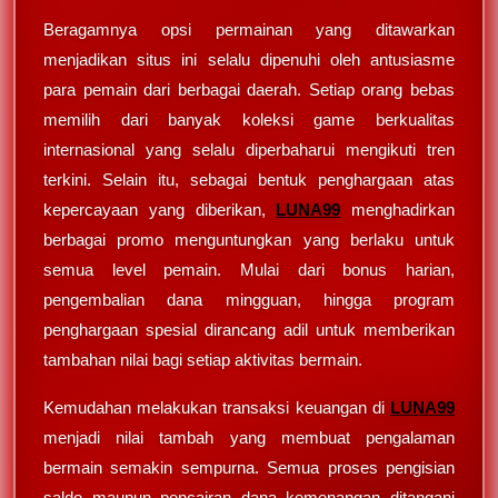
Beragamnya opsi permainan yang ditawarkan
menjadikan situs ini selalu dipenuhi oleh antusiasme
para pemain dari berbagai daerah. Setiap orang bebas
memilih dari banyak koleksi game berkualitas
internasional yang selalu diperbaharui mengikuti tren
terkini. Selain itu, sebagai bentuk penghargaan atas
kepercayaan yang diberikan,
LUNA99
menghadirkan
berbagai promo menguntungkan yang berlaku untuk
semua level pemain. Mulai dari bonus harian,
pengembalian dana mingguan, hingga program
penghargaan spesial dirancang adil untuk memberikan
tambahan nilai bagi setiap aktivitas bermain.
Kemudahan melakukan transaksi keuangan di
LUNA99
menjadi nilai tambah yang membuat pengalaman
bermain semakin sempurna. Semua proses pengisian
saldo maupun pencairan dana kemenangan ditangani