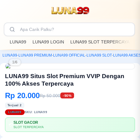
LUNA99
LUNA99 LOGIN
LUNA99 SLOT TERPERCAYA
L
LUNA99
-
LUNA99 PREMIUM
-
LUNA99 OFFICIAL
-
LUNA99 SLOT
-
LUNA99 AKSE
1/6
LUNA99 Situs Slot Premium VVIP Dengan
100% Akses Terpercaya
Rp 20.000
Rp 50.000
-90%
Terjual 2
LUNA99
SKU:
LUNA99
SLOT GACOR
💳
SLOT TERPERCAYA