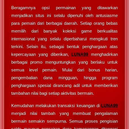
Beragamnya opsi permainan yang ditawarkan
menjadikan situs ini selalu dipenuhi oleh antusiasme
para pemain dari berbagai daerah. Setiap orang bebas
memilih dari banyak koleksi game berkualitas
internasional yang selalu diperbaharui mengikuti tren
terkini. Selain itu, sebagai bentuk penghargaan atas
kepercayaan yang diberikan,
LUNA99
menghadirkan
berbagai promo menguntungkan yang berlaku untuk
semua level pemain. Mulai dari bonus harian,
pengembalian dana mingguan, hingga program
penghargaan spesial dirancang adil untuk memberikan
tambahan nilai bagi setiap aktivitas bermain.
Kemudahan melakukan transaksi keuangan di
LUNA99
menjadi nilai tambah yang membuat pengalaman
bermain semakin sempurna. Semua proses pengisian
saldo maupun pencairan dana kemenangan ditangani