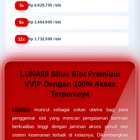
3x
Rp 6.929.700 / bln
6x
Rp 3.464.900 / bln
12x
Rp 1.732.500 / bln
LUNA99 Situs Slot Premium
VVIP Dengan 100% Akses
Terpercaya
LUNA99
muncul sebagai solusi utama bagi para
penggemar slot yang mencari pengalaman bermain
berkualitas tinggi dengan jaminan akses penuh dan
sistem keamanan terbaik di kelasnya. Dikembangkan