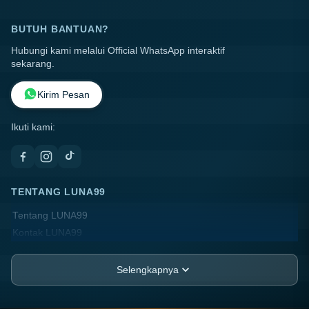
BUTUH BANTUAN?
Hubungi kami melalui Official WhatsApp interaktif
sekarang.
Kirim Pesan
Ikuti kami:
TENTANG LUNA99
Tentang LUNA99
Kontak LUNA99
Lokasi Toko
FAQ
Selengkapnya
PT.PAOY PAET